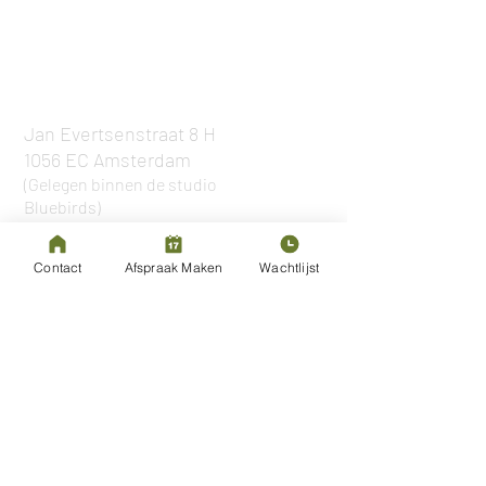
Adres
Amsterdam West
Jan Evertsenstraat 8 H
1056 EC Amsterdam
(Gelegen binnen de studio
Bluebirds)
Haarlem
Contact
Afspraak Maken
Wachtlijst
Gedempte Oude Gracht 144
2011 GX Haarlem
Osteopathie
Osteopathie volwassenen
Osteopathie sport
Osteopathie zwangerschap
Wat doet een osteopaat?