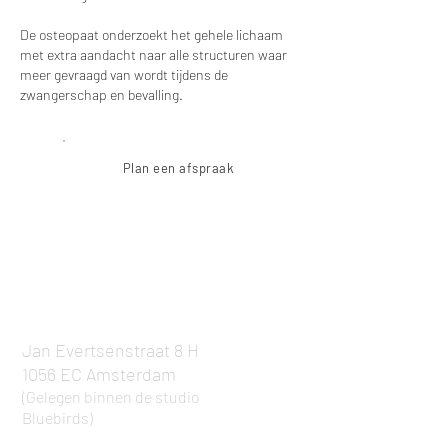
De osteopaat onderzoekt het gehele lichaam
met extra aandacht naar alle structuren waar
meer gevraagd van wordt tijdens de
zwangerschap en bevalling.
Plan een afspraak
Adres
Amsterdam West
Jan Evertsenstraat 8 H
1056 EC Amsterdam
(Gelegen binnen de studio
Bluebirds)