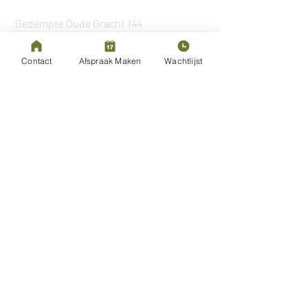
Haarlem
Gedempte Oude Gracht 144
2011 GX Haarlem
Contact
Afspraak Maken
Wachtlijst
Osteopathie
Osteopathie volwassenen
Osteopathie sport
Osteopathie zwangerschap
Wat doet een osteopaat?
Kosten osteopathie
Vergoeding osteopathie
Openingstijden
Maandag
08:00 - 17:00
Dinsdag
Gesloten
Woensdag
08.00 - 17.00