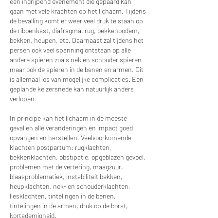
een ingrijpend evenement die gepaard kan
gaan met vele krachten op het lichaam. Tijdens
de bevalling komt er weer veel druk te staan op
de ribbenkast, diafragma, rug, bekkenbodem,
bekken, heupen, etc. Daarnaast zal tijdens het
persen ook veel spanning ontstaan op alle
andere spieren zoals nek en schouder spieren
maar ook de spieren in de benen en armen. Dit
is allemaal los van mogelijke complicaties. Een
geplande keizersnede kan natuurlijk anders
verlopen.
In principe kan het lichaam in de meeste
gevallen alle veranderingen en impact goed
opvangen en herstellen. Veelvoorkomende
klachten postpartum: rugklachten,
bekkenklachten, obstipatie, opgeblazen gevoel,
problemen met de vertering, maagzuur,
blaasproblematiek, instabiliteit bekken,
heupklachten, nek- en schouderklachten,
liesklachten, tintelingen in de benen,
tintelingen in de armen, druk op de borst,
kortademigheid.